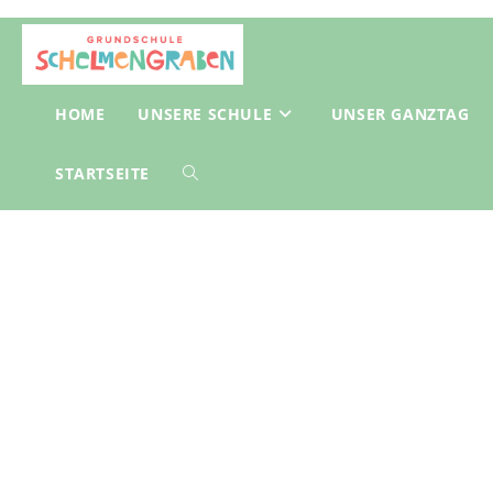
Zum
Inhalt
springen
HOME
UNSERE SCHULE
UNSER GANZTAG
STARTSEITE
TOGGLE
WEBSITE
SEARCH