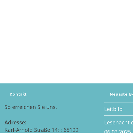
Kontakt
Neueste B
So erreichen Sie uns.
Leitbild
Adresse:
Lesenacht 
Karl-Arnold Straße 14; ; 65199
06.03.2025